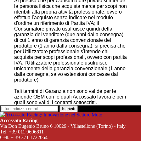
Si precisa che per Consumatore privato si intende
la persona fisica che acquista merce per scopi non
riferibili alla propria attività professionale, ovvero
effettua l'acquisto senza indicare nel modulo
d'ordine un riferimento di Partita IVA; il
Consumatore privato usufruisce quindi della
garanzia del venditore (due anni dalla consegna)
di cui 1 anno di garanzia convenzionale del
produttore (1 anno dalla consegna); si precisa che
per Utilizzatore professionale s'intende chi
acquista per scopi professionali, ovvero con partita
IVA; l'Utilizzatore professionale usufruisce
unicamente della garanzia convenzionale (1 anno
dalla consegna, salvo estensioni concesse dal
produttore).
Tali termini di Garanzia non sono valide per le
aziende OEM con le quali Accossato lavora e per i
quali sono validi i contratti sottoscritti.
Iscriviti
Accossato Racing
Via Don Eugenio Bruno 6 10029 - Villastellone (Torino) - Italy
Tel. +39 011 9696811
Cell. + 39 371 1722064