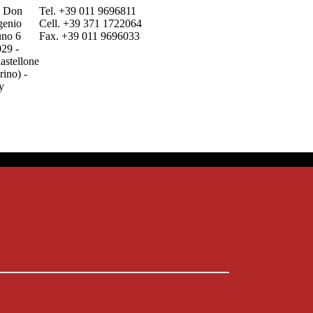
a Don
Tel. +39 011 9696811
genio
Cell. +39 371 1722064
uno 6
Fax. +39 011 9696033
29 -
lastellone
rino) -
ly