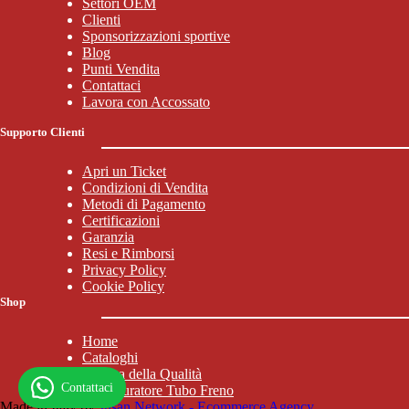
Settori OEM
Clienti
Sponsorizzazioni sportive
Blog
Punti Vendita
Contattaci
Lavora con Accossato
Supporto Clienti
Apri un Ticket
Condizioni di Vendita
Metodi di Pagamento
Certificazioni
Garanzia
Resi e Rimborsi
Privacy Policy
Cookie Policy
Shop
Home
Cataloghi
Politica della Qualità
Contattaci
Configuratore Tubo Freno
Made in Italy by
Jusan Network - Ecommerce Agency