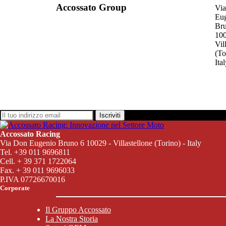
Accossato Group
Vi
Eu
Br
100
Vil
(To
Ita
Iscriviti
Accossato Racing
Via Don Eugenio Bruno 6 10029 - Villastellone (Torino) - Italy
Tel. +39 011 9696811
Cell. + 39 371 1722064
Fax. + 39 011 9696033
P.IVA 07726670016
Corporate
Il Gruppo Accossato
La Nostra Storia