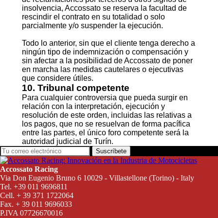
insolvencia, Accossato se reserva la facultad de
rescindir el contrato en su totalidad o solo
parcialmente y/o suspender la ejecución.
Todo lo anterior, sin que el cliente tenga derecho a
ningún tipo de indemnización o compensación y
sin afectar a la posibilidad de Accossato de poner
en marcha las medidas cautelares o ejecutivas
que considere útiles.
10. Tribunal competente
Para cualquier controversia que pueda surgir en
relación con la interpretación, ejecución y
resolución de este orden, incluidas las relativas a
los pagos, que no se resuelvan de forma pacífica
entre las partes, el único foro competente será la
autoridad judicial de Turín.
Suscríbete
Accossato Racing
Via Don Eugenio Bruno 6 10029 - Villastellone (Torino) - Italy
Tel. +39 011 9696811
Cell. + 39 371 1722064
Fax. + 39 011 9696033
P.IVA 07726670016