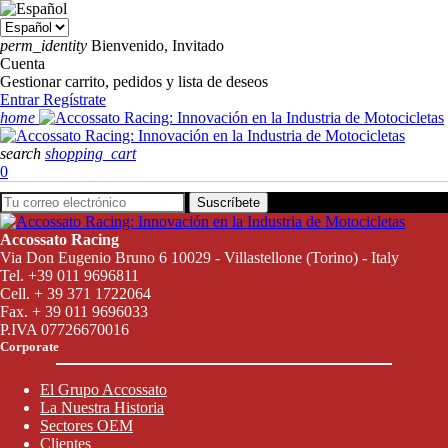
perm_identity
Bienvenido, Invitado
Cuenta
Gestionar carrito, pedidos y lista de deseos
Entrar
Regístrate
home
search
shopping_cart
0
Suscríbete
Accossato Racing
Via Don Eugenio Bruno 6 10029 - Villastellone (Torino) - Italy
Tel. +39 011 9696811
Cell. + 39 371 1722064
Fax. + 39 011 9696033
P.IVA 07726670016
Corporate
El Grupo Accossato
La Nuestra Historia
Sectores OEM
Clientes